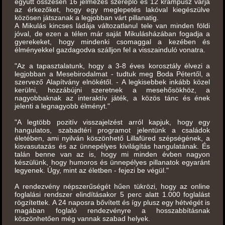
együtt összesen 16 jelmezes szereplő és 12 krampusz várja
az érkezőket, hogy egy meglepetés lakóval kiegészülve
közösen játszanak a legjobban várt pillanatig.
A Mikulás kincses ládája változatlanul tele van minden földi
jóval, de ezen a télen már saját Mikulásházában fogadja a
gyerekeket, hogy mindenki csomaggal a kezében és
élményekkel gazdagodva szálljon fel a visszainduló vonatra.
"Az a tapasztalatunk, hogy a 3-8 éves korosztály élvezi a
legjobban a Mesebirodalmat - tudtuk meg Boda Pétertől, a
szervező Alapítvány elnökétől. - A legkisebbek inkább közel
kerülni, hozzábújni szeretnek a mesehősökhöz, a
nagyobbaknak az interaktív játék, a közös tánc és ének
jelenti a legnagyobb élményt."
"A legtöbb pozitív visszajelzést arról kapjuk, hogy egy
hangulatos, szabadtéri programot jelentünk a családok
életében, ami nyilván köszönhető Lillafüred szépségének, a
kisvasutazás és az ünnepélyes kivilágítás hangulatának. És
talán benne van az is, hogy mi minden évben nagyon
készülünk, hogy humoros és ünnepélyes pillanatok egyaránt
legyenek. Úgy, mint az életben - fejezi be végül."
A rendezvény népszerűségét hűen tükrözi, hogy az online
foglalási rendszer elindításakor 5 perc alatt 1.000 foglalást
rögzítettek. A 24 naposra bővített és így plusz egy hétvégét is
magában foglaló rendezvényre a hosszabbításnak
köszönhetően még vannak szabad helyek.