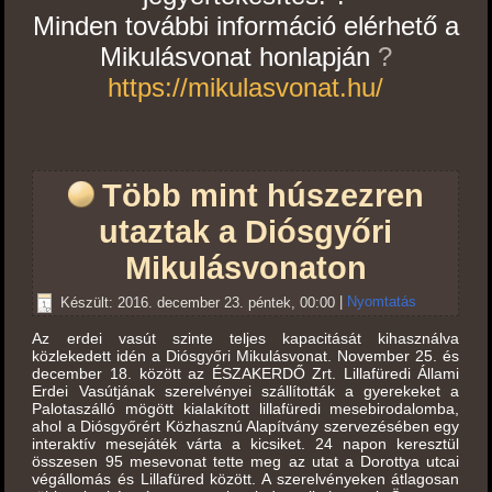
Minden további információ elérhető a
Mikulásvonat honlapján
?
https://mikulasvonat.hu/
Több mint húszezren
utaztak a Diósgyőri
Mikulásvonaton
Készült: 2016. december 23. péntek, 00:00
|
Nyomtatás
Az erdei vasút szinte teljes kapacitását kihasználva
közlekedett idén a Diósgyőri Mikulásvonat. November 25. és
december 18. között az ÉSZAKERDŐ Zrt. Lillafüredi Állami
Erdei Vasútjának szerelvényei szállították a gyerekeket a
Palotaszálló mögött kialakított lillafüredi mesebirodalomba,
ahol a Diósgyőrért Közhasznú Alapítvány szervezésében egy
interaktív mesejáték várta a kicsiket. 24 napon keresztül
összesen 95 mesevonat tette meg az utat a Dorottya utcai
végállomás és Lillafüred között. A szerelvényeken átlagosan