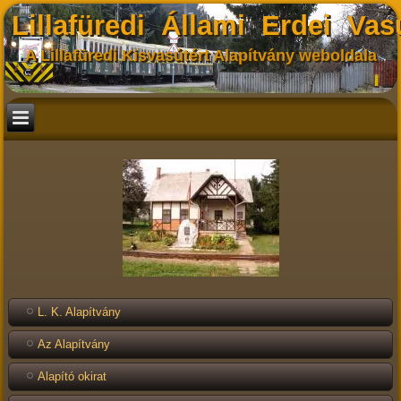
Lillafüredi Állami Erdei Vas
A Lillafüredi Kisvasútért Alapítvány weboldala
L. K. Alapítvány
Az Alapítvány
Alapító okirat