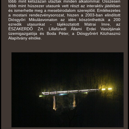
több mint kétszázan utaztak minden alkalommal. Összesen
több mint húszezer utasunk vett részt az interaktív játékban
és ismerhette meg a mesebirodalom szereplőit. Emlékezetes
a mostani rendezvénysorozat, hiszen a 2003-ban elindított
Diósgyőri Mikulásvonaton az idén köszönthettük a 200
ezredik utasunkat - tájékoztatott Mátrai Imre, az
ÉSZAKERDŐ Zrt. Lillafüredi Állami Erdei Vasútjának
üzemigazgatója és Boda Péter, a Diósgyőrért Közhasznú
Alapítvány elnöke.