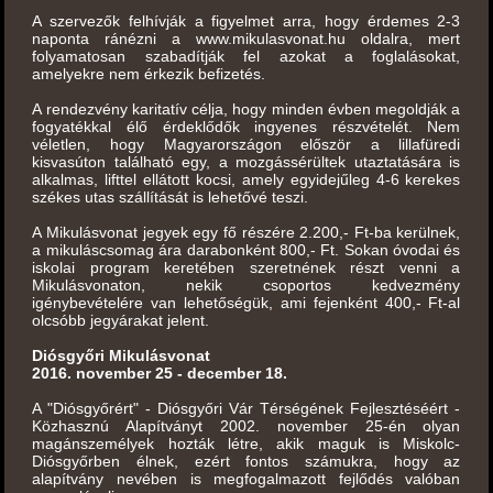
A szervezők felhívják a figyelmet arra, hogy érdemes 2-3
naponta ránézni a www.mikulasvonat.hu oldalra, mert
folyamatosan szabadítják fel azokat a foglalásokat,
amelyekre nem érkezik befizetés.
A rendezvény karitatív célja, hogy minden évben megoldják a
fogyatékkal élő érdeklődők ingyenes részvételét. Nem
véletlen, hogy Magyarországon először a lillafüredi
kisvasúton található egy, a mozgássérültek utaztatására is
alkalmas, lifttel ellátott kocsi, amely egyidejűleg 4-6 kerekes
székes utas szállítását is lehetővé teszi.
A Mikulásvonat jegyek egy fő részére 2.200,- Ft-ba kerülnek,
a mikuláscsomag ára darabonként 800,- Ft. Sokan óvodai és
iskolai program keretében szeretnének részt venni a
Mikulásvonaton, nekik csoportos kedvezmény
igénybevételére van lehetőségük, ami fejenként 400,- Ft-al
olcsóbb jegyárakat jelent.
Diósgyőri Mikulásvonat
2016. november 25 - december 18.
A "Diósgyőrért" - Diósgyőri Vár Térségének Fejlesztéséért -
Közhasznú Alapítványt 2002. november 25-én olyan
magánszemélyek hozták létre, akik maguk is Miskolc-
Diósgyőrben élnek, ezért fontos számukra, hogy az
alapítvány nevében is megfogalmazott fejlődés valóban