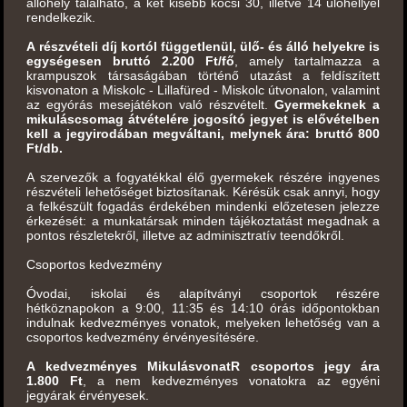
állóhely található, a két kisebb kocsi 30, illetve 14 ülőhellyel
rendelkezik.
A részvételi díj kortól függetlenül, ülő- és álló helyekre is
egységesen bruttó 2.200 Ft/fő
, amely tartalmazza a
krampuszok társaságában történő utazást a feldíszített
kisvonaton a Miskolc - Lillafüred - Miskolc útvonalon, valamint
az egyórás mesejátékon való részvételt.
Gyermekeknek a
mikuláscsomag átvételére jogosító jegyet is elővételben
kell a jegyirodában megváltani, melynek ára: bruttó 800
Ft/db.
A szervezők a fogyatékkal élő gyermekek részére ingyenes
részvételi lehetőséget biztosítanak. Kérésük csak annyi, hogy
a felkészült fogadás érdekében mindenki előzetesen jelezze
érkezését: a munkatársak minden tájékoztatást megadnak a
pontos részletekről, illetve az adminisztratív teendőkről.
Csoportos kedvezmény
Óvodai, iskolai és alapítványi csoportok részére
hétköznapokon a 9:00, 11:35 és 14:10 órás időpontokban
indulnak kedvezményes vonatok, melyeken lehetőség van a
csoportos kedvezmény érvényesítésére.
A kedvezményes MikulásvonatR csoportos jegy ára
1.800 Ft
, a nem kedvezményes vonatokra az egyéni
jegyárak érvényesek.