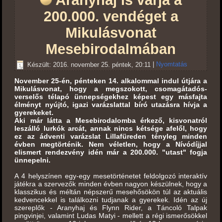
Aranyhaj is várja a
200.000. vendéget a
Mikulásvonat
Mesebirodalmában
Készült: 2016. november 25. péntek, 20:11
|
Nyomtatás
November 25-én, pénteken 14. alkalommal indul útjára a
Mikulásvonat, hogy a megszokott, csomagátadós-
verselős télapó ünnepségekhez képest egy másfajta
élményt nyújtó, igazi varázslattal bíró utazásra hívja a
gyerekeket.
Aki már látta a Mesebirodalomba érkező, kisvonatról
leszálló lurkók arcát, annak nincs kétsége afelől, hogy
ez az ádventi varázslat Lillafüreden tényleg minden
évben megtörténik. Nem véletlen, hogy a Nívódíjjal
elismert rendezvény idén már a 200.000. "utast" fogja
ünnepelni.
A 4 helyszínen egy-egy mesetörténetet feldolgozó interaktív
játékra a szervezők minden évben nagyon készülnek, hogy a
klasszikus és méltán népszerű mesehősökön túl az aktuális
kedvencekkel is találkozni tudjanak a gyerekek. Idén az új
szereplők - Aranyhaj és Flynn Rider, a Táncoló Talpak
pingvinjei, valamint Ludas Matyi - mellett a régi ismerősökkel