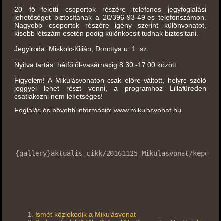
20 fő feletti csoportok részére telefonos jegyfoglalási
lehetőséget biztosítanak a 20/396-93-49-es telefonszámon.
Nagyobb csoportok részére igény szerint különvonatot,
kisebb létszám esetén pedig különkocsit tudnak biztosítani.
Jegyiroda: Miskolc-Kilián, Dorottya u. 1. sz.
Nyitva tartás: hétfőtől-vasárnapig 8:30 -17:00 között
Figyelem! A Mikulásvonaton csak előre váltott, helyre szóló
jeggyel lehet részt venni, a programhoz Lillafüreden
csatlakozni nem lehetséges!
Foglalás és bővebb információ: www.mikulasvonat.hu
{gallery}aktualis_cikk/20161125_Mikulasvonat/kepek{/
Ismét közlekedik a Mikulásvonat