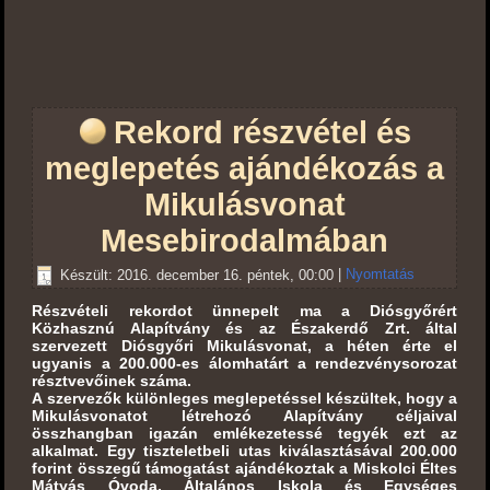
Rekord részvétel és
meglepetés ajándékozás a
Mikulásvonat
Mesebirodalmában
Készült: 2016. december 16. péntek, 00:00
|
Nyomtatás
Részvételi rekordot ünnepelt ma a Diósgyőrért
Közhasznú Alapítvány és az Északerdő Zrt. által
szervezett Diósgyőri Mikulásvonat, a héten érte el
ugyanis a 200.000-es álomhatárt a rendezvénysorozat
résztvevőinek száma.
A szervezők különleges meglepetéssel készültek, hogy a
Mikulásvonatot létrehozó Alapítvány céljaival
összhangban igazán emlékezetessé tegyék ezt az
alkalmat. Egy tiszteletbeli utas kiválasztásával 200.000
forint összegű támogatást ajándékoztak a Miskolci Éltes
Mátyás Óvoda, Általános Iskola és Egységes