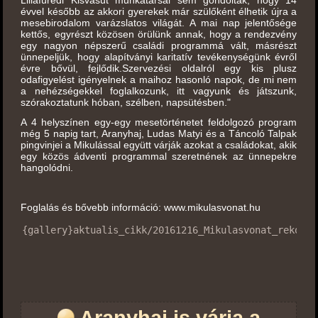
Lillafüredi Kisvasút munkatársai sem gondolták, hogy 14
évvel később az akkori gyerekek már szülőként élhetik újra a
mesebirodalom varázslatos világát. A mai nap jelentősége
kettős, egyrészt közösen örülünk annak, hogy a rendezvény
egy nagyon népszerű családi programmá vált, másrészt
ünnepeljük, hogy alapítványi karitatív tevékenységünk évről
évre bővül, fejlődik.Szervezési oldalról egy kis plusz
odafigyelést igényelnek a maihoz hasonló napok, de mi nem
a nehézségekkel foglalkozunk, itt vagyunk és játszunk,
szórakoztatunk hóban, szélben, napsütésben."
A 4 helyszínen egy-egy mesetörténetet feldolgozó program
még 5 napig tart, Aranyhaj, Ludas Matyi és a Táncoló Talpak
pingvinjei a Mikulással együtt várják azokat a családokat, akik
egy közös ádventi programmal szeretnének az ünnepekre
hangolódni.
Foglalás és bővebb információ:
www.mikulasvonat.hu
{gallery}aktualis_cikk/20161216_Mikulasvonat_rekord{