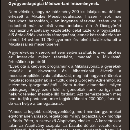
Gyógypedagógiai Módszertani Intézménynek.
Nem véletlen, hogy az intézmény 200 kis lakójais ma délben
érkezett a Mikulás Mesebirodalmába, hiszen - sok más
társukhoz hasonlóan, - az ingyenes részvétel számukra is
biztosított már az első vonat indulása óta. A Diósgyőrért
Közhasznú Alapítvány kezdetektől célul tűzte ki a fogyatékkal
élő érdeklődők karitatív támogatását, ennek köszönhetően az
elmúlt 14 évben 11.250 gyermek és felnőtt találkozhatott a
Mikulással és mesehőseivel.
A gyerekek és kísérőik mit sem sejtve szálltak le a vonatról és
az interaktív műsor részeként, magától a Mikulástól
értesültek a jó hírről.
"Évek óta a kedvenc programunk a Mikulásvonat, a gyerekek
imádják a kisvasutat és hihetetlenül élvezik a
meseszereplőkkel való találkozást, meg hát nagyon örülnek a
mikuláscsomagoknak is - tudtuk meg Görgényi Adrienntől, az
intézmény igazgatónőjétől. - Nem tudom elmondani, milyen
boldogság, hogy ezen felül is gondoltak ránk, ez így most
nekünk tényleg mesébe illő fordulat."Azt természetesen még
nem tudják pontosan, mire fogják költeni a 200.000,- forintot,
de van helye a támogatásnak.
"Amese a legjobb esélyegyenlőség, mert minden gyermeket
egyformánelvarázsol, legalábbis mi így tapasztaljuk - mondja
a Boda Péter, a szervező Alapítvány elnöke. - A kezdetekkor
talán az Alapítvány csapata, az Északerdő Zrt. vezetői és a