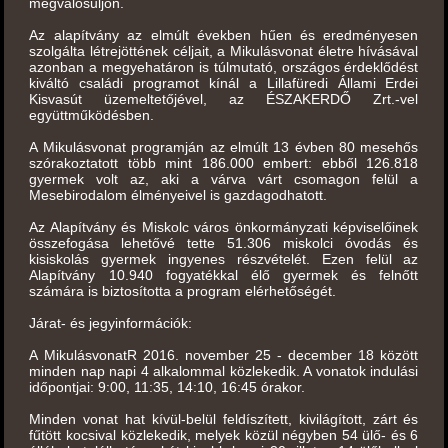
megvalósuljon.
Az alapítvány az elmúlt években hűen és eredményesen
szolgálta létrejöttének céljait, a Mikulásvonat életre hívásával
azonban a megyehatáron is túlmutató, országos érdeklődést
kiváltó családi programot kínál a Lillafüredi Állami Erdei
Kisvasút üzemeltetőjével, az ÉSZAKERDŐ Zrt.-vel
együttműködésben.
A Mikulásvonat programján az elmúlt 13 évben 80 mesehős
szórakoztatott több mint 186.000 embert: ebből 126.818
gyermek volt az, aki a várva várt csomagon felül a
Mesebirodalom élményeivel is gazdagodhatott.
Az Alapítvány és Miskolc város önkormányzati képviselőinek
összefogása lehetővé tette 51.306 miskolci óvodás és
kisiskolás gyermek ingyenes részvételét. Ezen felül az
Alapítvány 10.940 fogyatékkal élő gyermek és felnőtt
számára is biztosította a program elérhetőségét.
Járat- és jegyinformációk:
A MikulásvonatR 2016. november 25 - december 18 között
minden nap napi 4 alkalommal közlekedik. A vonatok indulási
időpontjai: 9:00, 11:35, 14:10, 16:45 órakor.
Minden vonat hat kívül-belül feldíszített, kivilágított, zárt és
fűtött kocsival közlekedik, melyek közül négyben 54 ülő- és 6