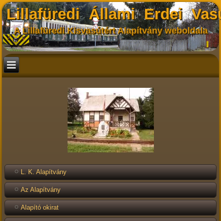
Lillafüredi Állami Erdei Vas
A Lillafüredi Kisvasútért Alapítvány weboldala
L. K. Alapítvány
Az Alapítvány
Alapító okirat