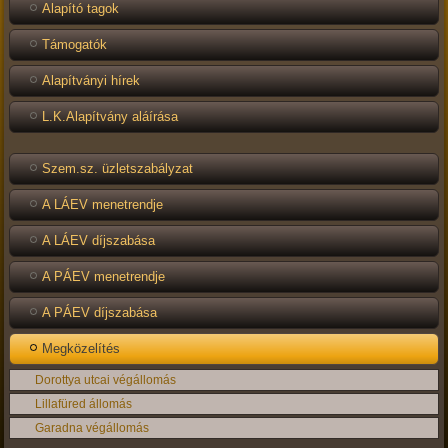
Alapító tagok
Támogatók
Alapítványi hírek
L.K.Alapítvány aláírása
Szem.sz. üzletszabályzat
A LÁEV menetrendje
A LÁEV díjszabása
A PÁEV menetrendje
A PÁEV díjszabása
Megközelítés
Dorottya utcai végállomás
Lillafüred állomás
Garadna végállomás