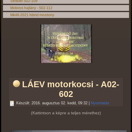
Sínautó S02-109
Motoros hajtány - S02-112
Mk48-2021 hibrid mozdony
LÁEV motorkocsi - A02-
602
Készült: 2016. augusztus 02. kedd, 09:32
|
Nyomtatás
(Kattintson a képre a teljes mérethez)