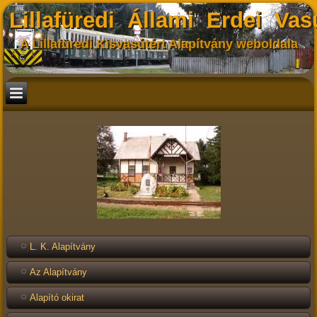
Lillafüredi Állami Erdei Vas
A Lillafüredi Kisvasútért Alapítvány weboldala
L. K. Alapítvány
Az Alapítvány
Alapító okirat