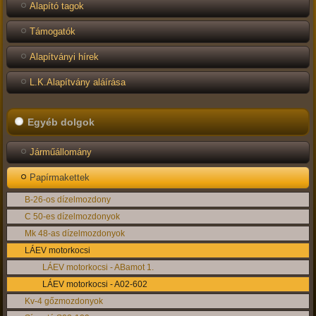
Alapító tagok
Támogatók
Alapítványi hírek
L.K.Alapítvány aláírása
Egyéb dolgok
Járműállomány
Papírmakettek
B-26-os dízelmozdony
C 50-es dízelmozdonyok
Mk 48-as dízelmozdonyok
LÁEV motorkocsi
LÁEV motorkocsi - ABamot 1.
LÁEV motorkocsi - A02-602
Kv-4 gőzmozdonyok