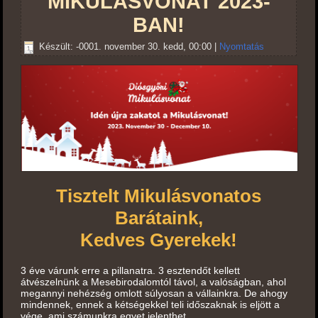
MIKULÁSVONAT 2023-
BAN!
Készült: -0001. november 30. kedd, 00:00
|
Nyomtatás
Tisztelt Mikulásvonatos
Barátaink,
Kedves Gyerekek!
3 éve várunk erre a pillanatra. 3 esztendőt kellett
átvészelnünk a Mesebirodalomtól távol, a valóságban, ahol
megannyi nehézség omlott súlyosan a vállainkra. De ahogy
mindennek, ennek a kétségekkel teli időszaknak is eljött a
vége, ami számunkra egyet jelenthet…