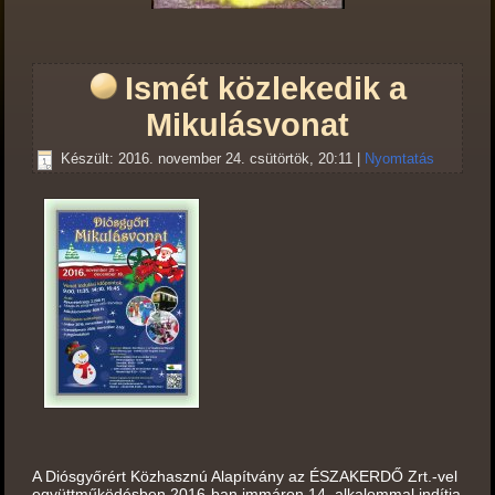
Ismét közlekedik a
Mikulásvonat
Készült: 2016. november 24. csütörtök, 20:11
|
Nyomtatás
A Diósgyőrért Közhasznú Alapítvány az ÉSZAKERDŐ Zrt.-vel
együttműködésben 2016-ban immáron 14. alkalommal indítja