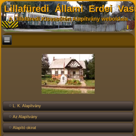
Lillafüredi Állami Erdei Vas
A Lillafüredi Kisvasútért Alapítvány weboldala
L. K. Alapítvány
Az Alapítvány
Alapító okirat