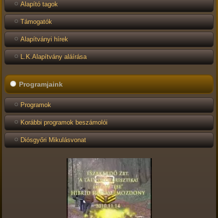
Alapító tagok
Támogatók
Alapítványi hírek
L.K.Alapítvány aláírása
Programjaink
Programok
Korábbi programok beszámolói
Diósgyőri Mikulásvonat