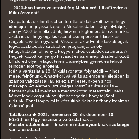
…2023-ban ismét zakatolni fog Miskolcról Lillafüredre a
Mikulásvonat!
Csapatunk az elmúlt időben töretlenül dolgozott azon, hogy
idén újra megnyissa kapuit a Mesebirodalom. Úgy folytatjuk,
ahogy 2002-ben elkezdtük, hiszen a legfontosabb számunkra
azóta is az, hogy egy kis csodát csempésszünk kicsik és
nagyok szívébe egyaránt. Visszatér az adventi időszak egyik
legvarázslatosabb szabadtéri programja, amely
kihagyhatatlan élmény a kisgyermekes családok számára. A
hegyek között kanyargó kisvasút és az ünnepi díszbe öltözött
Lillafüred olyan világot teremt, amelyben gyerek és felnőtt
felhőtlen időt fog eltölteni.
Idén a varázslat a 18. Mikulásvonattal folytatódik – nincs
mese, felnőttünk. A nagykorúvá válás az emberek életében is
számos változással jár, és ez a mi esetünkben sincs
másképp. Az életben „szükséges rossz” az átalakulás –
bármennyire kényelmes a megszokottat marasztalni, néha
kénytelenek vagyunk az újat beengedni, hogy fejlődni
tudjunk. Ennél fogva mi is készülünk Nektek néhány izgalmas
újdonsággal.
Találkozzunk 2023. november 30. és december 10.
között, és légy részese a varázslatnak a
Mesebirodalomban – hiszen mindannyiunknak szüksége
van a csodára!