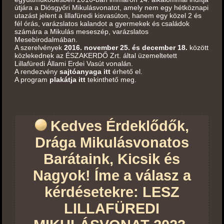
útjára a Diósgyőri Mikulásvonatot, amely nem egy hétköznapi
utazást jelent a lillafüredi kisvasúton, hanem egy közel 2 és
fél órás, varázslatos kalandot a gyermekek és családok
számára a Mikulás meseszép, varázslatos
Mesebirodalmában.
A szerelvények
2016. november 25. és december 18.
között
közlekednek az ÉSZAKERDŐ Zrt. által üzemeltetett
Lillafüredi Állami Erdei Vasút vonalán.
A rendezvény
sajtóanyaga itt
érhető el.
A program
plakátja itt
tekinthető meg.
Kedves Érdeklődők,
Drága Mikulásvonatos
Barátaink, Kicsik és
Nagyok! Íme a válasz a
kérdésetekre: LESZ
LILLAFÜREDI