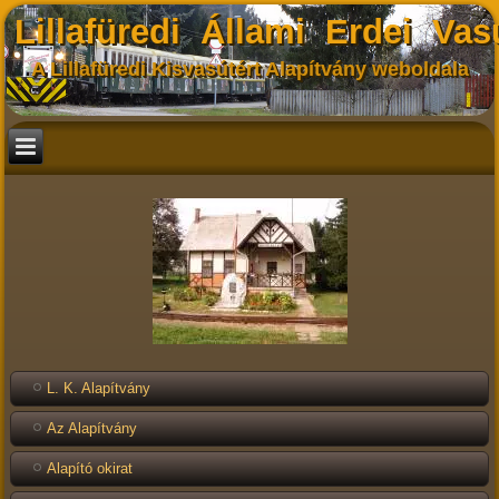
Lillafüredi Állami Erdei Vas
A Lillafüredi Kisvasútért Alapítvány weboldala
L. K. Alapítvány
Az Alapítvány
Alapító okirat