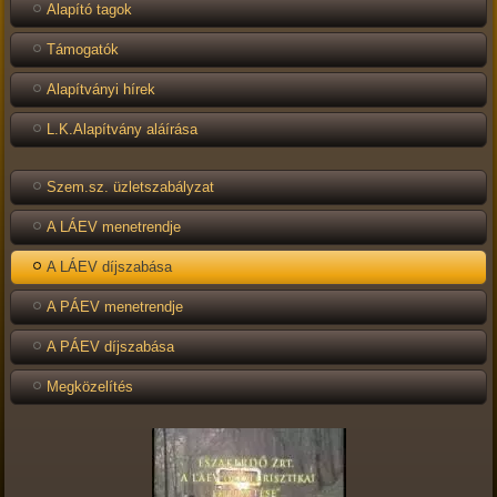
Alapító tagok
Támogatók
Alapítványi hírek
L.K.Alapítvány aláírása
Szem.sz. üzletszabályzat
A LÁEV menetrendje
A LÁEV díjszabása
A PÁEV menetrendje
A PÁEV díjszabása
Megközelítés