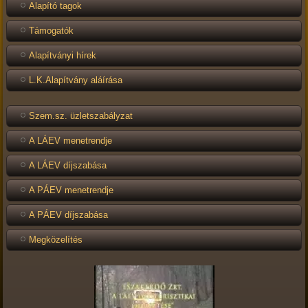
Alapító tagok
Támogatók
Alapítványi hírek
L.K.Alapítvány aláírása
Szem.sz. üzletszabályzat
A LÁEV menetrendje
A LÁEV díjszabása
A PÁEV menetrendje
A PÁEV díjszabása
Megközelítés