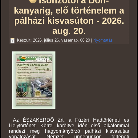
Isonzótól a Don-
kanyarig, elő történelem a
pálházi kisvasúton - 2026.
aug. 20.
Készült: 2026. július 26. vasárnap, 06:20
|
Nyomtatás
Az ÉSZAKERDŐ Zrt. a Füzéri Hadtörténeti és
Helytörténeti Körrel karöltve idén első alkalommal
rendezi meg hagyományőrző pálházi kisvasutas
vonatozását. Nemzeti ünnepünkön történeti