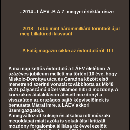
-
2014 - LÁEV -B.A.Z. megyei értéktár része
-
2018 - Több mint hárommilliárd forintból újul
meg Lillafüredi kisvasút
-
A Fatáj magazin cikke az évfordulóról: ITT
A mai nap kettős évforduló a LÁEV életében. A
százéves jubileum mellett ma történt 10 éve, hogy
Miskolc-Dorottya utca és Garadna között első
menetrend szerinti
vonatát továbbította az Mk48
2021 pályaszámú dízel-villamos hibrid mozdony. A
korszakos átalakításon átesett mozdonyt a
visszaúton az országos sajtó képviselőinek is
bemutatta Mátrai Imre, a LÁEV akkori
üzemigazgatója.
A megváltozott külseje és alkalmazott műszaki
megoldásai miatt azóta is sokak által kritizált
mozdony forgalomba állítása tíz évvel ezelőtt