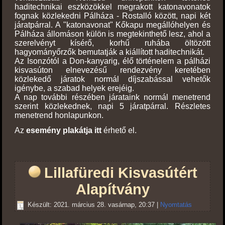
haditechnikai eszközökkel megrakott katonavonatok
fognak közlekedni Pálháza - Rostalló között, napi két
járatpárral. A "katonavonat" Kőkapu megállóhelyen és
Pálháza állomáson külön is megtekinthető lesz, ahol a
szerelvényt kísérő, korhű ruhába öltözött
hagyományőrzők bemutatják a kiállított haditechnikát.
Az Isonzótól a Don-kanyarig, élő történelem a pálházi
kisvasúton elnevezésű rendezvény keretében
közlekedő járatok normál díjszabással vehetők
igénybe, a szabad helyek erejéig.
A nap további részében járataink normál menetrend
szerint közlekednek, napi 5 járatpárral. Részletes
menetrend honlapunkon.
Az
esemény plakátja itt
érhető el.
Lillafüredi Kisvasútért
Alapítvány
Készült: 2021. március 28. vasárnap, 20:37
|
Nyomtatás