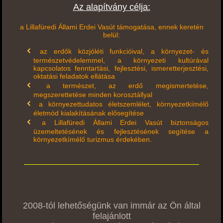
Az alapítvány célja:
a Lillafüredi Állami Erdei Vasút támogatása, ennek keretén
belül:
az erdők közjóléti funkcióival, a környezet- és
természetvédelemmel, a környezeti kultúrával
kapcsolatos fenntartási, fejlesztési, ismeretterjesztési,
oktatási feladatok ellátása
a természet, az erdő megismertetése,
megszerettetése minden korosztállyal
a környezettudatos életszemlélet, környezetkímélő
életmód kialakításának elősegítése
a Lillafüredi Állami Erdei Vasút biztonságos
üzemeltetésének és fejlesztésének segítése a
környezetkímélő turizmus érdekében.
2008-tól lehetőségünk van immár az Ön által
felajánlott