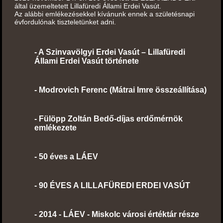
által üzemeltetett Lillafüredi Állami Erdei Vasút.
Az alábbi emlékezésekkel kívánunk ennek a születésnapi
évfordulónak tiszteletünket adni.
-
A
Szinvavölgyi Erdei Vasút – Lillafüredi
Állami Erdei Vasút története
-
Modrovich Ferenc (Mátrai Imre összeállítása)
-
Fülöpp Zoltán Bedő-díjas erdőmérnök
emlékezete
-
50 éves a LÁEV
-
90 ÉVES A LILLAFÜREDI ERDEI VASÚT
-
2014 - LÁEV - Miskolc városi értéktár része