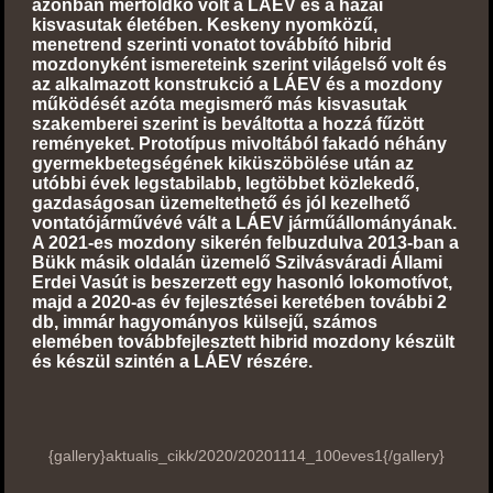
azonban mérföldkő volt a LÁEV és a hazai
kisvasutak életében. Keskeny nyomközű,
menetrend szerinti vonatot továbbító hibrid
mozdonyként ismereteink szerint világelső volt és
az alkalmazott konstrukció a LÁEV és a mozdony
működését azóta megismerő más kisvasutak
szakemberei szerint is beváltotta a hozzá fűzött
reményeket. Prototípus mivoltából fakadó néhány
gyermekbetegségének kiküszöbölése után az
utóbbi évek legstabilabb, legtöbbet közlekedő,
gazdaságosan üzemeltethető és jól kezelhető
vontatójárművévé vált a LÁEV járműállományának.
A 2021-es mozdony sikerén felbuzdulva 2013-ban a
Bükk másik oldalán üzemelő Szilvásváradi Állami
Erdei Vasút is beszerzett egy hasonló lokomotívot,
majd a 2020-as év fejlesztései keretében további 2
db, immár hagyományos külsejű, számos
elemében továbbfejlesztett hibrid mozdony készült
és készül szintén a LÁEV részére.
{gallery}aktualis_cikk/2020/20201114_100eves1{/gallery}