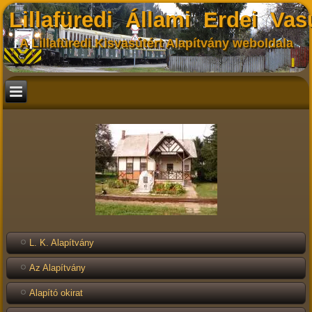
Lillafüredi Állami Erdei Vas
A Lillafüredi Kisvasútért Alapítvány weboldala
L. K. Alapítvány
Az Alapítvány
Alapító okirat