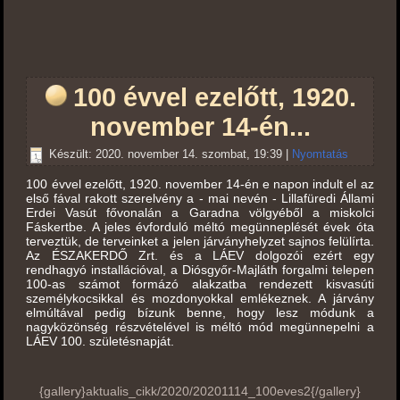
100 évvel ezelőtt, 1920.
november 14-én...
Készült: 2020. november 14. szombat, 19:39
|
Nyomtatás
100 évvel ezelőtt, 1920. november 14-én e napon indult el az
első fával rakott szerelvény a - mai nevén - Lillafüredi Állami
Erdei Vasút fővonalán a Garadna völ
gyéből a miskolci
Fáskertbe. A jeles évforduló méltó megünneplését évek óta
terveztük, de terveinket a jelen járványhelyzet sajnos felülírta.
Az ÉSZAKERDŐ Zrt. és a LÁEV dolgozói ezért egy
rendhagyó installációval, a Diósgyőr-Majláth forgalmi telepen
100-as számot formázó alakzatba rendezett kisvasúti
személykocsikkal és mozdonyokkal emlékeznek. A járvány
elmúltával pedig bízunk benne, hogy lesz módunk a
nagyközönség részvételével is méltó mód megünnepelni a
LÁEV 100. születésnapját.
{gallery}aktualis_cikk/2020/20201114_100eves2{/gallery}