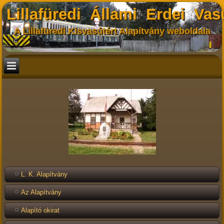
Lillafüredi Állami Erdei Vas
A Lillafüredi Kisvasútért Alapítvány weboldala
L. K. Alapítvány
Az Alapítvány
Alapító okirat