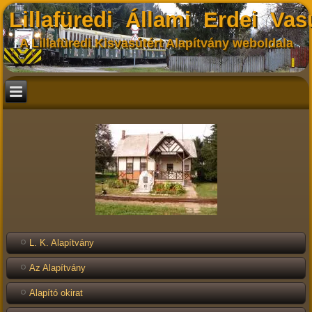
Lillafüredi Állami Erdei Vas
A Lillafüredi Kisvasútért Alapítvány weboldala
L. K. Alapítvány
Az Alapítvány
Alapító okirat