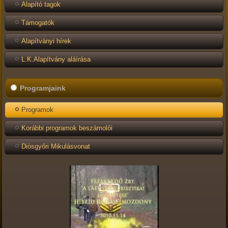
Alapító tagok
Támogatók
Alapítványi hírek
L.K.Alapítvány aláírása
Programjaink
Programok
Korábbi programok beszámolói
Diósgyőri Mikulásvonat