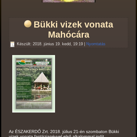
Bükki vizek vonata
Mahócára
Készült: 2018. június 19. kedd, 19:19
|
Nyomtatás
Az ÉSZAKERDŐ Zrt. 2018. július 21-én szombaton Bükki
vizek vonata fantázianévvel első alkalommal indít