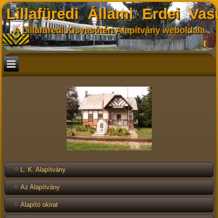
Lillafüredi Állami Erdei Vas
A Lillafüredi Kisvasútért Alapítvány weboldala
L. K. Alapítvány
Az Alapítvány
Alapító okirat